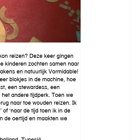
 kon reizen? Deze keer gingen
 De kinderen zochten samen naar
lakens en natuurlijk Vormidable!
eer blokjes in de machine, hoe
nist, een stewardess, een
n het andere tijdperk. Toen we
erug naar toe wouden reizen. Ik
of ‘naar de tijd toen ik in de
in de oertijd en maakten we
balland, Tunesië,