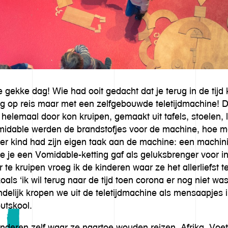
gekke dag! Wie had ooit gedacht dat je terug in de tijd
uig op reis maar met een zelfgebouwde teletijdmachine!
 helemaal door kon kruipen, gemaakt uit tafels, stoelen, 
rmidable werden de brandstofjes voor de machine, hoe m
Ieder kind had zijn eigen taak aan de machine: een machi
die je een Vomidable-ketting gaf als geluksbrenger voor i
te kruipen vroeg ik de kinderen waar ze het allerliefst t
s ‘ik wil terug naar de tijd toen corona er nog niet was’ 
delijk kropen we uit de teletijdmachine als mensaapjes 
utskool.
nderen zelf waar ze naartoe wouden reizen. Afrika, Voet