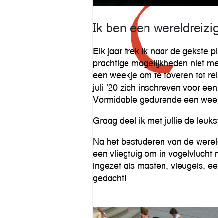
Ik ben een wereldreizi
Elk jaar trek ik naar de gekste p
prachtige mogelijkheden niet m
een weekje om te toveren tot re
juli ’20 zich inschreven voor e
Vormidable gedurende een week
Graag deel ik met jullie de leu
Na het bestuderen van de werel
een vliegtuig om in vogelvlucht
ingezet als masten, vleugels, e
gedacht!