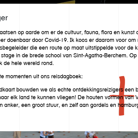
ger
laatsen op aarde om er de cultuur, fauna, flora en kunst op
eer doenbaar door Covid-19. Ik koos er daarom voor om 
isbegeleider die een route op maat uitstippelde voor de 
en stage in de brede school van Sint-Agatha-Berchem. Op
 de hele wereld rond.
kste momenten uit ons reisdagboek:
dkaart bouwden we als echte ontdekkingsreizigers een 
 naar elk land te kunnen vliegen! De houten vormen van 
en anker, een groot stuur, en zelf aan gordels en hamb