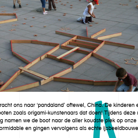
bracht ons naar ‘pandaland’ oftewel, China. De kindere
oten zoals origami-kunstenaars dat doen! Tijdens deze 
ag namen we de boot naar de aller koudste plek op onze 
Vormidable en gingen vervolgens als echte ijsbeeldbouw