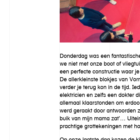
Donderdag was een fantastische 
we niet met onze boot of vliegt
een perfecte constructie waar je
De allerkleinste blokjes van Vo
verder je terug kon in de tijd. 
elektricien en zelfs een dokter 
allemaal klaarstonden om erdoor 
werd geraakt door antwoorden zoal
buik van mijn mama zat’… Uitein
prachtige grottekeningen met ho
Op onze laatste dag kozen de ki