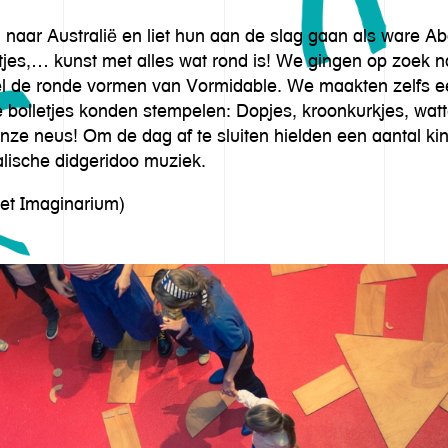
naar Australië en liet hun aan de slag gaan als ware Abo
eltjes,… kunst met alles wat rond is! We gingen op zoek 
l de ronde vormen van Vormidable. We maakten zelfs ee
olletjes konden stempelen: Dopjes, kroonkurkjes, watte
nze neus! Om de dag af te sluiten hielden een aantal kin
alische didgeridoo muziek.
 het Imaginarium)