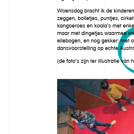
Woensdag bracht ik de kinderen 
zeggen, bolletjes, puntjes, cirk
kangoeroes en koala’s met enke
maar met dingetjes waarmee we b
ellebogen, en nog gekker: met o
dansvoorstelling op echte Austr
(de foto’s zijn ter illustratie van