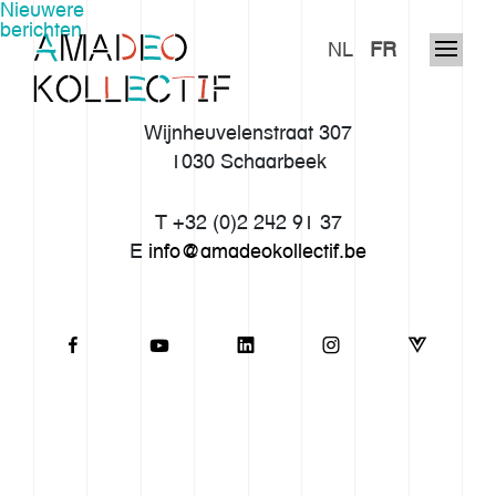
Berichtnavigatie
Nieuwere
berichten
NL
FR
Wijnheuvelenstraat 307
1030 Schaarbeek
T +32 (0)2 242 91 37
E
info@amadeokollectif.be
Ons verhaal
Werkwijze
Imaginarium