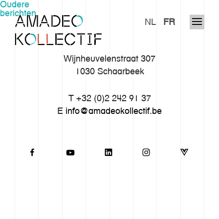
Berichtnavigatie
Oudere
berichten
NL
FR
Wijnheuvelenstraat 307
1030 Schaarbeek
T +32 (0)2 242 91 37
E
info@amadeokollectif.be
Ons verhaal
Werkwijze
Imaginarium