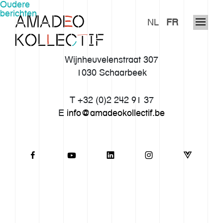
Berichtnavigatie
Oudere
berichten
NL
FR
Wijnheuvelenstraat 307
1030 Schaarbeek
T +32 (0)2 242 91 37
E
info@amadeokollectif.be
Ons verhaal
Werkwijze
Imaginarium