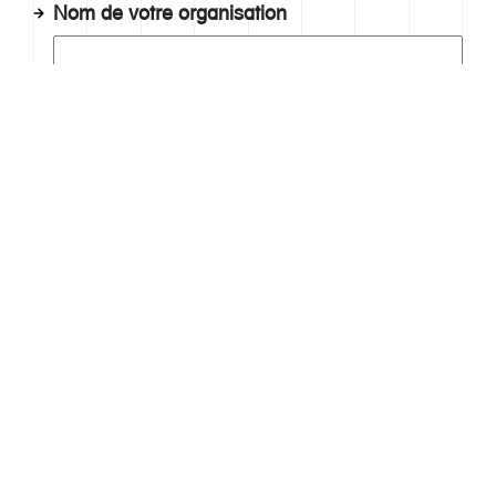
Nom de votre organisation
1. Quel est votre niveau de satisfaction
concernant le projet ?
Parfait
Bien
Peut s'améliorer
Pas du tout
2. Quelle a été la principale valeur ajoutée de
ce projet pour votre groupe ?