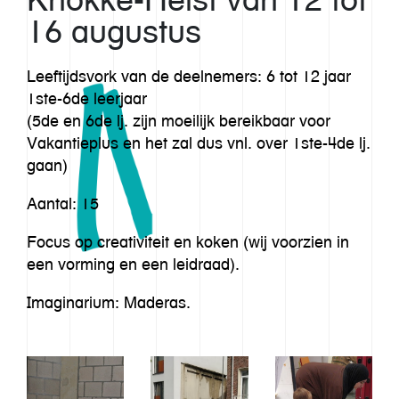
16 augustus
Leeftijdsvork van de deelnemers: 6 tot 12 jaar
1ste-6de leerjaar
(5de en 6de lj. zijn moeilijk bereikbaar voor
Vakantieplus en het zal dus vnl. over 1ste-4de lj.
gaan)
Aantal: 15
Focus op creativiteit en koken (wij voorzien in
een vorming en een leidraad).
Imaginarium: Maderas.