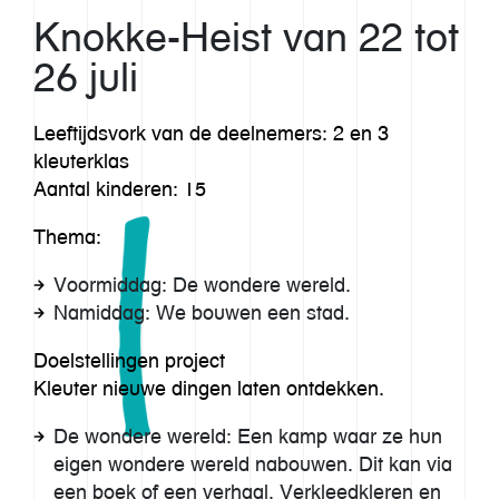
Knokke-Heist van 22 tot
26 juli
Leeftijdsvork van de deelnemers: 2 en 3
kleuterklas
Aantal kinderen: 15
Thema:
Voormiddag: De wondere wereld.
Namiddag: We bouwen een stad.
Ons verhaal
Doelstellingen project
Kleuter nieuwe dingen laten ontdekken.
Werkwijze
De wondere wereld: Een kamp waar ze hun
Imaginarium
eigen wondere wereld nabouwen. Dit kan via
een boek of een verhaal. Verkleedkleren en