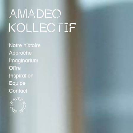
Notre histoire
Approche
Imaginarium
Offre
Inspiration
Equipe
Contact