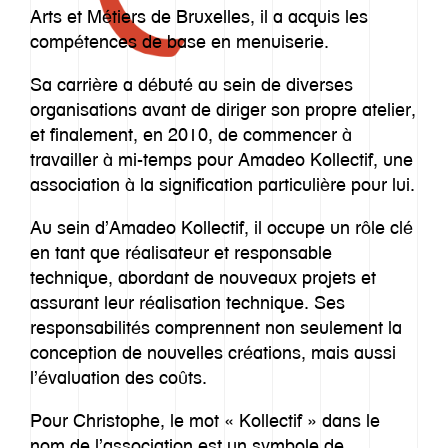
Arts et Métiers de Bruxelles, il a acquis les
Imaginarium
compétences de base en menuiserie.
Offre
Sa carrière a débuté au sein de diverses
organisations avant de diriger son propre atelier,
Inspiration
et finalement, en 2010, de commencer à
travailler à mi-temps pour Amadeo Kollectif, une
Equipe
association à la signification particulière pour lui.
Au sein d’Amadeo Kollectif, il occupe un rôle clé
Contact
en tant que réalisateur et responsable
technique, abordant de nouveaux projets et
assurant leur réalisation technique. Ses
responsabilités comprennent non seulement la
conception de nouvelles créations, mais aussi
l’évaluation des coûts.
Pour Christophe, le mot « Kollectif » dans le
nom de l’association est un symbole de