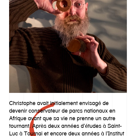
Christophe avait initialement envisagé de
Notre histoire
devenir conservateur de parcs nationaux en
Afrique avant que sa vie ne prenne un autre
tournant. Après deux années d’études à Saint-
Approche
Luc à Tournai et encore deux années à l’Institut