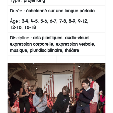
Type :
projet long
Durée :
échelonné sur une longue période
Âge :
3-4
4-5
5-6
6-7
7-8
8-9
9-12
12-15
15-18
Discipline :
arts plastiques
audio-visuel
expression corporelle
expression verbale
musique
pluridisciplinaire
théâtre