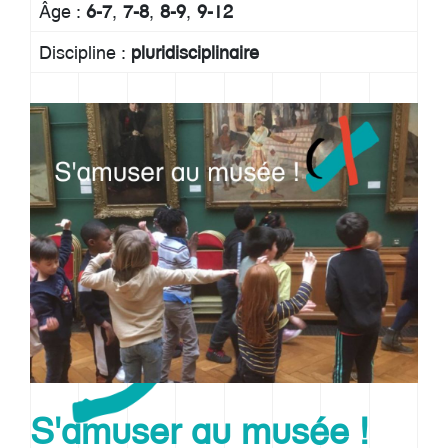
Âge :
6-7
7-8
8-9
9-12
Discipline :
pluridisciplinaire
S'amuser au musée !