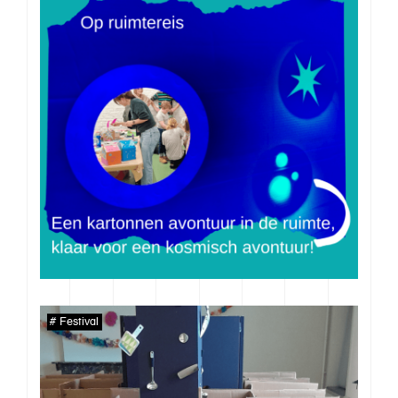
Ons verhaal
Werkwijze
Imaginarium
Aanbod
Inspiratie
Team
Contact
Festival