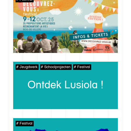
Jeugdwerk
Schoolprojecten
Festival
Ontdek Lusiola !
Festival