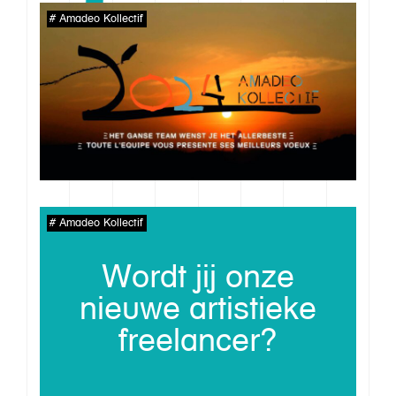
Amadeo Kollectif
Ons verhaal
Werkwijze
Amadeo Kollectif
Imaginarium
Wordt jij onze
Aanbod
nieuwe artistieke
Inspiratie
freelancer?
Team