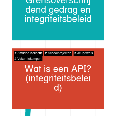
Grensoverschrij
dend gedrag en
integriteitsbeleid
Amadeo Kollectif
Schoolprojecten
Jeugdwerk
Vakantiekampen
Wat is een API?
(integriteitsbelei
d)