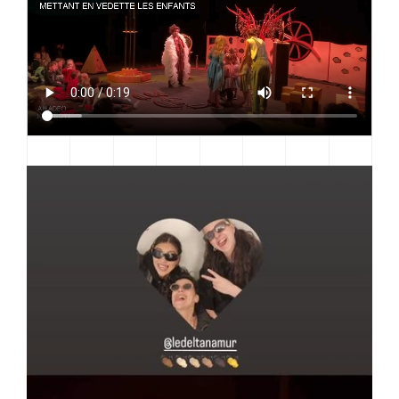
Notre histoire
Approche
Imaginarium
Offre
Inspiration
Equipe
Contact