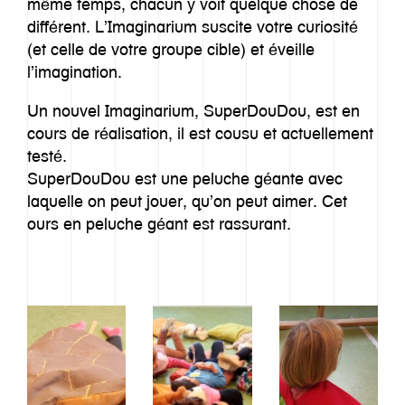
même temps, chacun y voit quelque chose de
différent. L’Imaginarium suscite votre curiosité
(et celle de votre groupe cible) et éveille
l’imagination.
Notre histoire
Un nouvel Imaginarium, SuperDouDou, est en
Approche
cours de réalisation, il est cousu et actuellement
testé.
Imaginarium
SuperDouDou est une peluche géante avec
laquelle on peut jouer, qu’on peut aimer. Cet
Offre
ours en peluche géant est rassurant.
Inspiration
Equipe
Contact