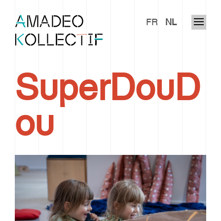
FR
NL
SuperDouD
ou