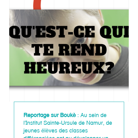
Notre histoire
Reportage sur Boukè
: Au sein de
Approche
l'Institut Sainte-Ursule de Namur, de
jeunes élèves des classes
Imaginarium