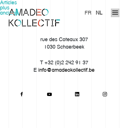
Navigation
Articles
plus
anciens
FR
NL
des
articles
rue des Coteaux 307
1030 Schaerbeek
T +32 (0)2 242 91 37
E
info@amadeokollectif.be
Notre histoire
Approche
Imaginarium