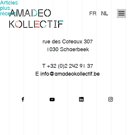
Navigation
Articles
plus
récents
FR
NL
des
articles
rue des Coteaux 307
1030 Schaerbeek
T +32 (0)2 242 91 37
E
info@amadeokollectif.be
Notre histoire
Approche
Imaginarium