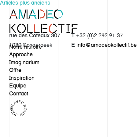
Navigation
Articles plus anciens
des
articles
rue des Coteaux 307
T +32 (0)2 242 91 37
1030 Schaerbeek
E
info@amadeokollectif.be
Notre histoire
Approche
Imaginarium
Offre
Inspiration
Equipe
Contact